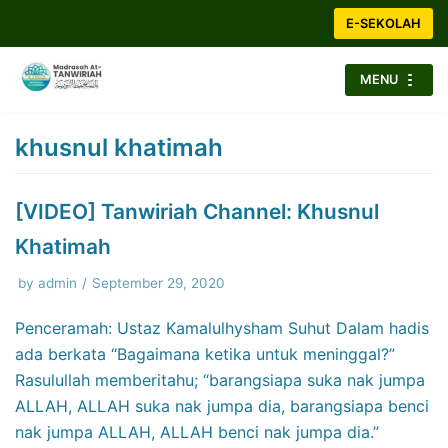
Skip
E-SEKOLAH
to
content
MENU
khusnul khatimah
[VIDEO] Tanwiriah Channel: Khusnul
Khatimah
by
admin
September 29, 2020
Penceramah: Ustaz Kamalulhysham Suhut Dalam hadis
ada berkata “Bagaimana ketika untuk meninggal?”
Rasulullah memberitahu; “barangsiapa suka nak jumpa
ALLAH, ALLAH suka nak jumpa dia, barangsiapa benci
nak jumpa ALLAH, ALLAH benci nak jumpa dia.”