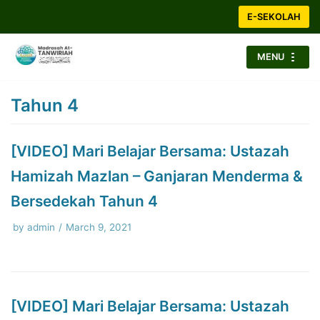
Skip
E-SEKOLAH
to
content
MENU
Tahun 4
[VIDEO] Mari Belajar Bersama: Ustazah
Hamizah Mazlan – Ganjaran Menderma &
Bersedekah Tahun 4
by
admin
March 9, 2021
[VIDEO] Mari Belajar Bersama: Ustazah