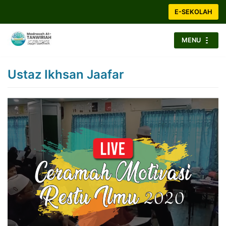
Skip
E-SEKOLAH
to
content
MENU
Ustaz Ikhsan Jaafar