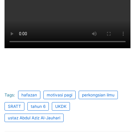
Tags:
hafazan
motivasi pagi
perkongsian ilmu
SRATT
tahun 6
UKDK
ustaz Abdul Aziz Al-Jauhari