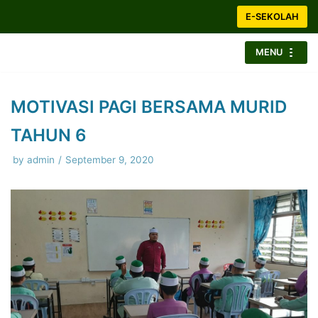
Skip
E-SEKOLAH
to
content
MENU
MOTIVASI PAGI BERSAMA MURID
TAHUN 6
by
admin
September 9, 2020