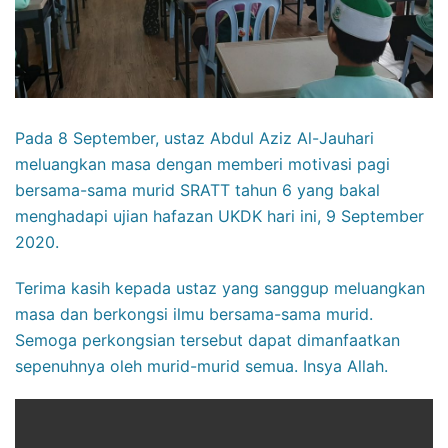
Pada 8 September, ustaz Abdul Aziz Al-Jauhari
meluangkan masa dengan memberi motivasi pagi
bersama-sama murid SRATT tahun 6 yang bakal
menghadapi ujian hafazan UKDK hari ini, 9 September
2020.
Terima kasih kepada ustaz yang sanggup meluangkan
masa dan berkongsi ilmu bersama-sama murid.
Semoga perkongsian tersebut dapat dimanfaatkan
sepenuhnya oleh murid-murid semua. Insya Allah.