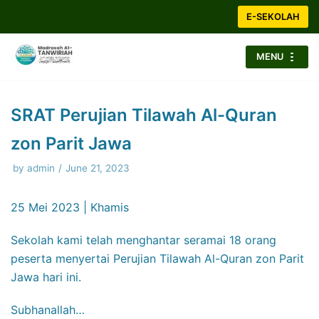
Skip
E-SEKOLAH
to
content
MENU
SRAT Perujian Tilawah Al-Quran
zon Parit Jawa
by
admin
June 21, 2023
25 Mei 2023 | Khamis
Sekolah kami telah menghantar seramai 18 orang
peserta menyertai Perujian Tilawah Al-Quran zon Parit
Jawa hari ini.
Subhanallah…