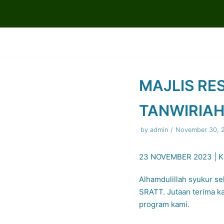
Skip
to
content
MAJLIS RE
TANWIRIA
by
admin
November 30, 
23 NOVEMBER 2023 | 
Alhamdulillah syukur se
SRATT. Jutaan terima ka
program kami.