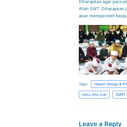
Diharapkan agar para p
Allah SWT. Diharapkan j
akan memperoleh kejaya
Tags:
Haasin Design & Pri
restu ilmu srat
SMAT 
Leave a Reply