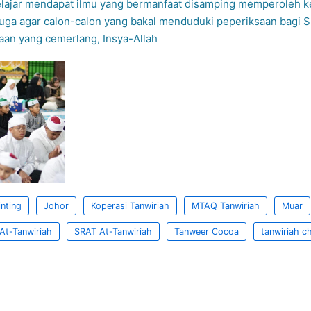
elajar mendapat ilmu yang bermanfaat disamping memperoleh k
uga agar calon-calon yang bakal menduduki peperiksaan bagi S
an yang cemerlang, Insya-Allah
nting
Johor
Koperasi Tanwiriah
MTAQ Tanwiriah
Muar
At-Tanwiriah
SRAT At-Tanwiriah
Tanweer Cocoa
tanwiriah c