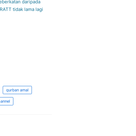
eberkatan daripada
RATT tidak lama lagi
qurban amal
hannel