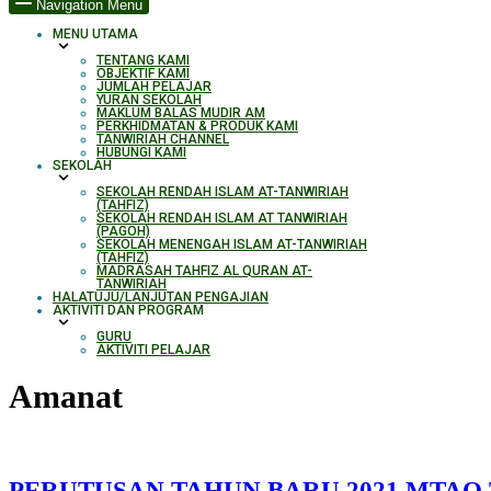
Navigation Menu
MENU UTAMA
TENTANG KAMI
OBJEKTIF KAMI
JUMLAH PELAJAR
YURAN SEKOLAH
MAKLUM BALAS MUDIR AM
PERKHIDMATAN & PRODUK KAMI​
TANWIRIAH CHANNEL
HUBUNGI KAMI
SEKOLAH
SEKOLAH RENDAH ISLAM AT-TANWIRIAH
(TAHFIZ)
SEKOLAH RENDAH ISLAM AT TANWIRIAH
(PAGOH)
SEKOLAH MENENGAH ISLAM AT-TANWIRIAH
(TAHFIZ)
MADRASAH TAHFIZ AL QURAN AT-
TANWIRIAH
HALATUJU/LANJUTAN PENGAJIAN
AKTIVITI DAN PROGRAM
GURU
AKTIVITI PELAJAR
Amanat
PERUTUSAN TAHUN BARU 2021 MTAQ