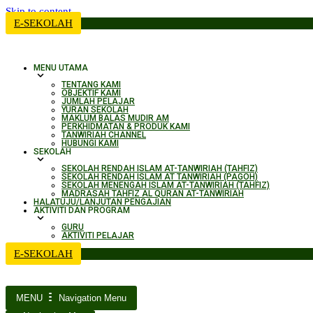
Skip to content
E-SEKOLAH
MENU UTAMA
TENTANG KAMI
OBJEKTIF KAMI
JUMLAH PELAJAR
YURAN SEKOLAH
MAKLUM BALAS MUDIR AM
PERKHIDMATAN & PRODUK KAMI​
TANWIRIAH CHANNEL
HUBUNGI KAMI
SEKOLAH
SEKOLAH RENDAH ISLAM AT-TANWIRIAH (TAHFIZ)
SEKOLAH RENDAH ISLAM AT TANWIRIAH (PAGOH)
SEKOLAH MENENGAH ISLAM AT-TANWIRIAH (TAHFIZ)
MADRASAH TAHFIZ AL QURAN AT-TANWIRIAH
HALATUJU/LANJUTAN PENGAJIAN
AKTIVITI DAN PROGRAM
GURU
AKTIVITI PELAJAR
E-SEKOLAH
MENU
Navigation Menu